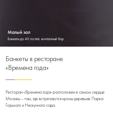
Летняя веранда
Зал «Времена года»
Каминный зал
Малый зал
Шатёр в саду
Зоны для фотосессии
Банкеты по меню à la carte
Банкеты на 100-250 гостей, зонирование
Банкеты до 100 гостей, живой камин, панорамный вид
Банкеты до 40 гостей, контактный бар
Лучшее место для летней свадьбы
Внутри и вокруг ресторана
АВГУСТ — СЕНТЯБРЬ
Банкеты в ресторане
«Времена года»
Ресторан «Времена года» расположен в самом сердце
Москвы – там, где встречаются кроны деревьев Парка
Горького и Нескучного сада.