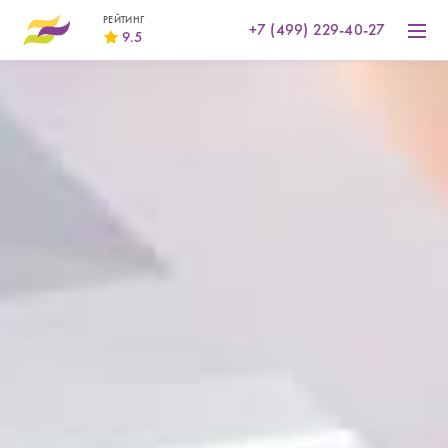
РЕЙТИНГ
+7 (499) 229-40-27
9.5
gorko.ru
9.6
restoclub.ru
9.3
gdebar.ru
9.8