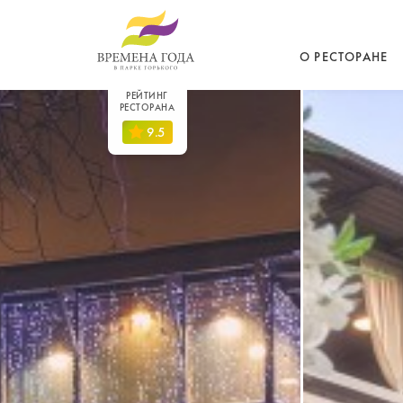
О РЕСТОРАНЕ
РЕЙТИНГ
РЕСТОРАНА
9.5
История места
gorko.ru
Преимущества
9.6
restoclub.ru
Кухня
9.3
Постоянные го
gdebar.ru
9.8