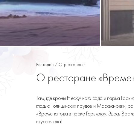
Ресторан
О ресторане
О ресторане «Времен
Там, где кроны Нескучного сада и парка Горьк
гладью Голицынских прудов и Москва-реки, р
«Времена года в парке Горького». Здесь Вас ж
вкусная еда!