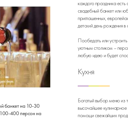
каждого праздника есть 
свадебный банкет или ю
приглашенных, европейск
детский день рождения в
Пообедать или устроить
уютным столиком – пер
любую идею и будет спо
Кухня
Богатый выбор меню из т
ой банкет на 10-30
высочайшее кулинарное 
а 100-400 персон на
помощи свежайших прод