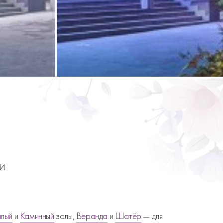
и
лый
и
Каминный
залы,
Веранда
и
Шатёр
— для