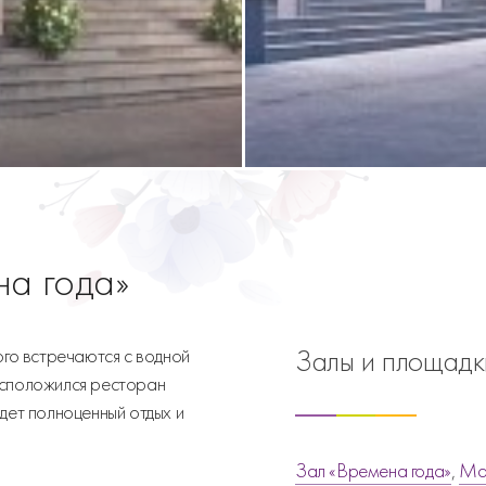
а года»
Залы и площадк
ого встречаются с водной
асположился ресторан
дет полноценный отдых и
Зал «Времена года»
,
Ма