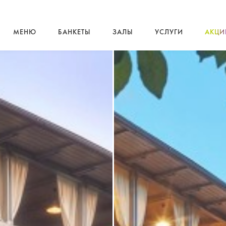
МЕНЮ
БАНКЕТЫ
ЗАЛЫ
УСЛУГИ
АКЦИ
Сезонное меню A la Carte
Свадьбы
Зал «Времена года»
Свадьбы
Банкетное меню
Корпоративы
Каминный зал
Выездная регистра
Винная карта
Дни рождения
Малый зал
Праздничная пода
сти
Алкоголь
Юбилеи
Веранда 2-го этажа
Караоке для банк
Напитки
Фуршеты
Летняя веранда
Оснащение залов
Шатёр в саду
Оформление зало