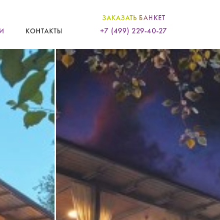
ЗАКАЗАТЬ БАНКЕТ
+7 (499) 229-40-27
И
КОНТАКТЫ
ция
ча блюд
етов
в