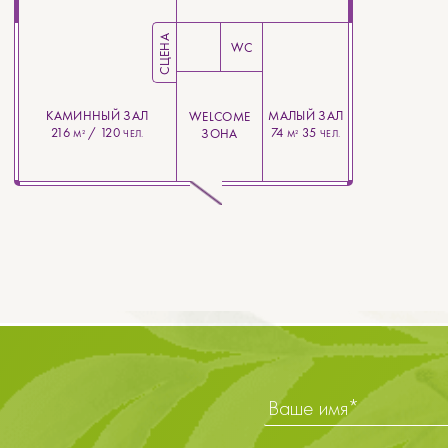
СЦЕНА
WC
КАМИННЫЙ ЗАЛ
МАЛЫЙ ЗАЛ
WELCOME
216
/ 120
74
35
ЗОНА
М²
ЧЕЛ.
М²
ЧЕЛ.