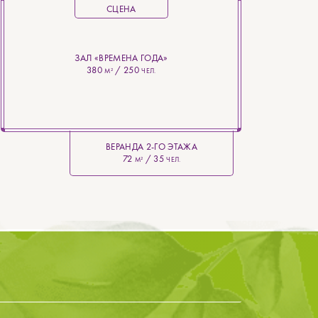
СЦЕНА
ЗАЛ «ВРЕМЕНА ГОДА»
380
/ 250
М²
ЧЕЛ.
ВЕРАНДА 2-ГО ЭТАЖА
72
/ 35
М²
ЧЕЛ.