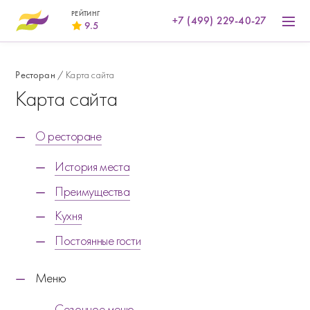
РЕЙТИНГ
+7 (499) 229-40-27
9.5
gorko.ru
9.6
Ресторан
Карта сайта
restoclub.ru
Карта сайта
9.3
gdebar.ru
О ресторане
9.8
История места
Преимущества
Кухня
Постоянные гости
Меню
Сезонное меню