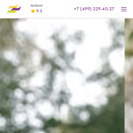
РЕЙТИНГ
+7 (499) 229-40-27
9.5
gorko.ru
9.6
restoclub.ru
9.3
gdebar.ru
9.8